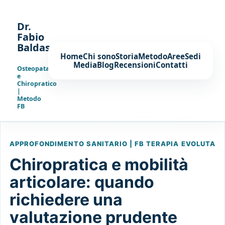
Dr.
Fabio
Baldassarre
Home
Chi sono
Storia
Metodo
Aree
Sedi
Media
Blog
Recensioni
Contatti
Osteopata
e
Chiropratico
|
Metodo
FB
APPROFONDIMENTO SANITARIO | FB TERAPIA EVOLUTA
Chiropratica e mobilità
articolare: quando
richiedere una
valutazione prudente