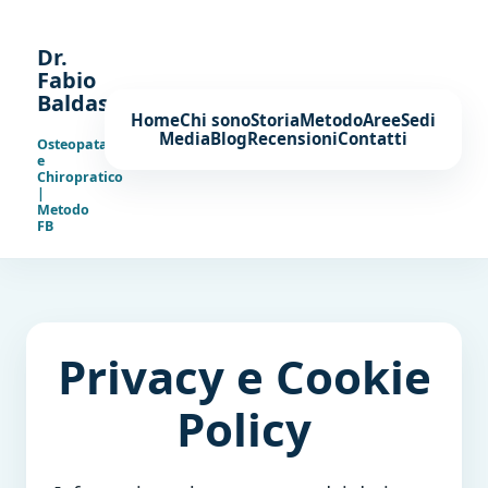
Dr.
Fabio
Baldassarre
Home
Chi sono
Storia
Metodo
Aree
Sedi
Media
Blog
Recensioni
Contatti
Osteopata
e
Chiropratico
|
Metodo
FB
Privacy e Cookie
Policy