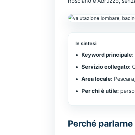
Rosciano e Abruzzo, senza 
In sintesi
Keyword principale:
Servizio collegato:
O
Area locale:
Pescara,
Per chi è utile:
person
Perché parlarne