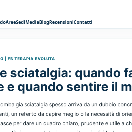
odo
Aree
Sedi
Media
Blog
Recensioni
Contatti
 | FB TERAPIA EVOLUTA
e sciatalgia: quando f
e e quando sentire il 
lombalgia sciatalgia spesso arriva da un dubbio concr
ti, un referto da capire meglio o la necessità di orien
nasce per dare un quadro chiaro, prudente e utile a chi