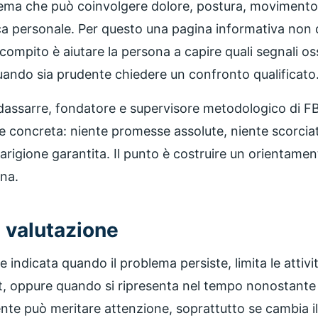
tema che può coinvolgere dolore, postura, movimento,
nica personale. Per questo una pagina informativa non
o compito è aiutare la persona a capire quali segnali 
uando sia prudente chiedere un confronto qualificato
ldassarre, fondatore e supervisore metodologico di FB
e concreta: niente promesse assolute, niente scorciat
rigione garantita. Il punto è costruire un orientament
ona.
 valutazione
indicata quando il problema persiste, limita le attivit
rt, oppure quando si ripresenta nel tempo nonostante t
rente può meritare attenzione, soprattutto se cambia 