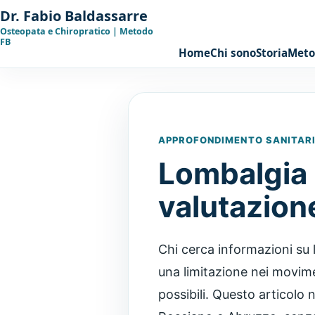
Dr. Fabio Baldassarre
Osteopata e Chiropratico | Metodo
FB
Home
Chi sono
Storia
Met
APPROFONDIMENTO SANITARIO
Lombalgia 
valutazion
Chi cerca informazioni su 
una limitazione nei movimen
possibili. Questo articolo 