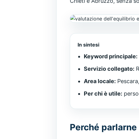
Chieti e Abruzzo, senza sos
In sintesi
Keyword principale:
Servizio collegato:
R
Area locale:
Pescara,
Per chi è utile:
person
Perché parlarne