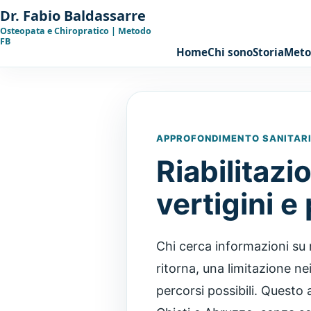
Dr. Fabio Baldassarre
Osteopata e Chiropratico | Metodo
FB
Home
Chi sono
Storia
Met
APPROFONDIMENTO SANITARIO
Riabilitazi
vertigini e
Chi cerca informazioni su 
ritorna, una limitazione ne
percorsi possibili. Questo 