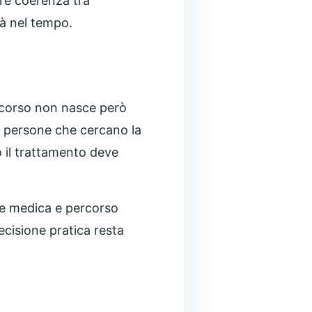
re coerenza tra
à nel tempo.
percorso non nasce però
ue persone che cercano la
o il trattamento deve
one medica e percorso
ecisione pratica resta