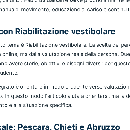
ica di Dr. Fabio Baldassarre serve proprio a mantene
manuale, movimento, educazione al carico e continuit
con Riabilitazione vestibolare
esto tema è Riabilitazione vestibolare. La scelta del 
a online, ma dalla valutazione reale della persona. D
o avere storie, obiettivi e bisogni diversi: per quest
rudente.
ntegrato è orientare in modo prudente verso valutazi
 In questo modo l'articolo aiuta a orientarsi, ma la d
onto e alla situazione specifica.
ale: Pescara, Chieti e Abruzzo