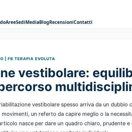
odo
Aree
Sedi
Media
Blog
Recensioni
Contatti
 | FB TERAPIA EVOLUTA
one vestibolare: equilib
 percorso multidiscipl
riabilitazione vestibolare spesso arriva da un dubbio
i movimenti, un referto da capire meglio o la necessità
articolo nasce per dare un quadro chiaro, prudente e u