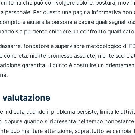
 è un tema che può coinvolgere dolore, postura, movim
nica personale. Per questo una pagina informativa non
o compito è aiutare la persona a capire quali segnali 
uando sia prudente chiedere un confronto qualificato
ldassarre, fondatore e supervisore metodologico di FB
e concreta: niente promesse assolute, niente scorciat
rigione garantita. Il punto è costruire un orientament
ona.
 valutazione
indicata quando il problema persiste, limita le attivit
rt, oppure quando si ripresenta nel tempo nonostante t
rente può meritare attenzione, soprattutto se cambia 