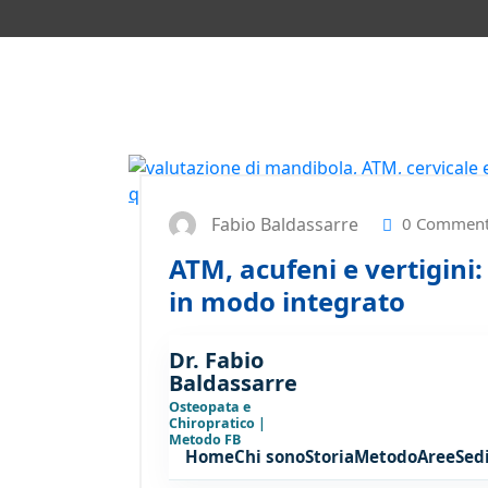
Fabio Baldassarre
0 Comment
ATM, acufeni e vertigini
in modo integrato
Dr. Fabio
Baldassarre
Osteopata e
Chiropratico |
Metodo FB
Home
Chi sono
Storia
Metodo
Aree
Sed