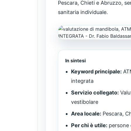
Pescara, Chieti e Abruzzo, se
sanitaria individuale.
In sintesi
Keyword principale:
ATM
integrata
Servizio collegato:
Valu
vestibolare
Area locale:
Pescara, Ch
Per chi è utile:
persone c