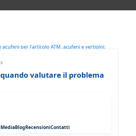
14
GIU 2026
s
: quando valutare il problema
i
Media
Blog
Recensioni
Contatti